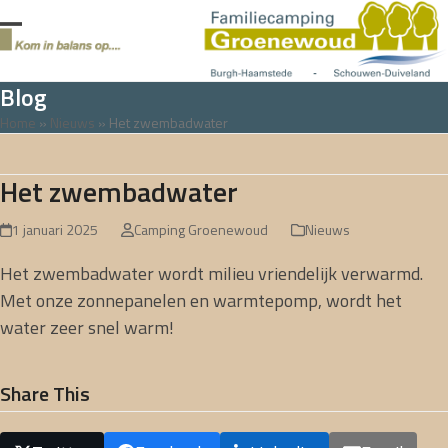
Skip
to
Open
Close
content
mobile
mobile
Blog
menu
menu
Home
»
Nieuws
»
Het zwembadwater
Het zwembadwater
1 januari 2025
Camping Groenewoud
Nieuws
Het zwembadwater wordt milieu vriendelijk verwarmd.
Met onze zonnepanelen en warmtepomp, wordt het
water zeer snel warm!
Share This