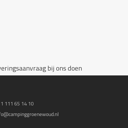
rveringsaanvraag bij ons doen
1 111 65 14 10
fo@campinggroenewoud.nl