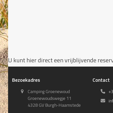
U kunt hier direct een vrijblijvende rese
Bezoekadres
Contact
Camping Groenewoud
+3
Groenewoudswegje 11
in
4328 GV Burgh-Haamstede