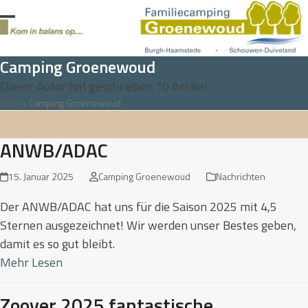
Skip
to
Open
Close
content
mobile
mobile
Camping Groenewoud
menu
menu
Dieser Autor hat geschrieben 10 Artikel
Start
»
Camping Groenewoud
ANWB/ADAC
15. Januar 2025
Camping Groenewoud
Nachrichten
Der ANWB/ADAC hat uns für die Saison 2025 mit 4,5
Sternen ausgezeichnet! Wir werden unser Bestes geben,
damit es so gut bleibt.
Mehr Lesen
Zoover 2025 fantastische